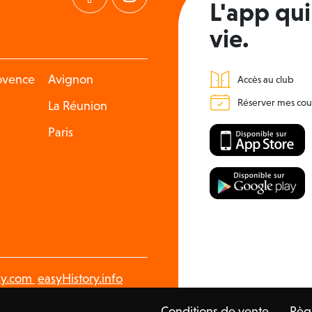
L'app qui 
vie.
rovence
Avignon
Accès au club
Réserver mes cou
La Réunion
Paris
y.com
easyHistory.info
Conditions de vente
Règl