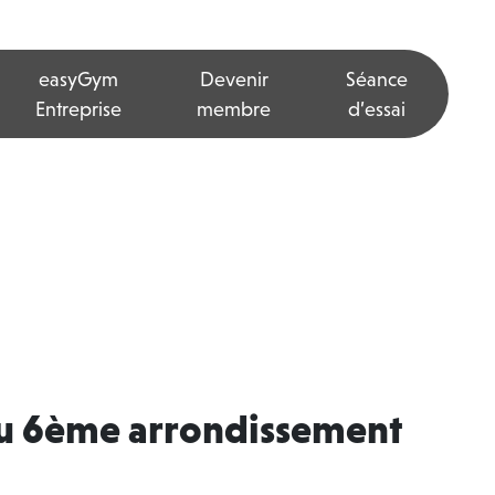
easyGym
Devenir
Séance
Entreprise
membre
d’essai
 du 6ème arrondissement