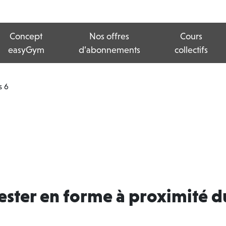
Concept
Nos offres
Cours
easyGym
d’abonnements
collectifs
s 6
 rester en forme à proximité