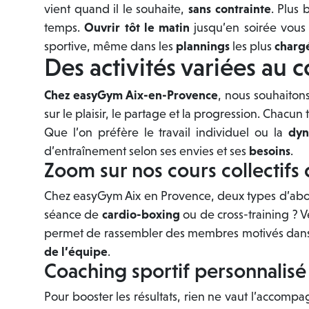
vient quand il le souhaite,
sans contrainte
. Plus 
temps.
Ouvrir tôt le matin
jusqu’en soirée vous 
sportive, même dans les
plannings
les plus
charg
Des activités variées au 
Chez easyGym Aix-en-Provence
, nous souhaiton
sur le plaisir, le partage et la progression. Chacun
Que l’on préfère le travail individuel ou la
dyn
d’entraînement selon ses envies et ses
besoins
.
Zoom sur nos cours collectif
Chez easyGym Aix en Provence, deux types d’abonn
séance de
cardio-boxing
ou de cross-training ? Ve
permet de rassembler des membres motivés dans un
de l’équipe
.
Coaching sportif personnalis
Pour booster les résultats, rien ne vaut l’accomp