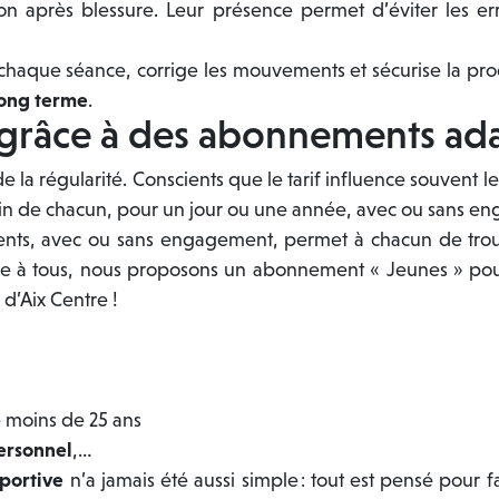
n après blessure. Leur présence permet d’éviter les e
 chaque séance, corrige les mouvements et sécurise la prog
 long terme
.
 grâce à des abonnements ad
 la régularité. Conscients que le tarif influence souvent l
in de chacun, pour un jour ou une année, avec ou sans e
ents, avec ou sans engagement, permet à chacun de trouver
le à tous, nous proposons un abonnement « Jeunes » pou
 d’Aix Centre !
e moins de 25 ans
ersonnel
,…
sportive
n’a jamais été aussi simple : tout est pensé pour fa