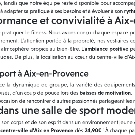
che, tandis que notre équipe reste disponible pour accompa
 à adapter sa pratique à ses besoins et à évoluer à son
ryt
formance et convivialité à Ai
que pratiquer le fitness. Nous avons conçu chaque espace p
rement. L’attention portée à la propreté, nos vestiaires c
 atmosphère propice au bien-être. L’
ambiance positive
pe
des. De plus, la localisation au cœur du centre-ville d’Aix
sport à Aix-en-Provence
place la dynamique de groupe, la variété des équipements
 avisés, d’un coup de pouce lors des
baisses de motivation
.
ccasion de rencontrer d’autres passionnés partageant les 
 dans une salle de sport mod
e son corps et de son esprit dans un environnement jeune et 
centre-ville d’Aix en Provence
dès
24,90€
! À chaque pa