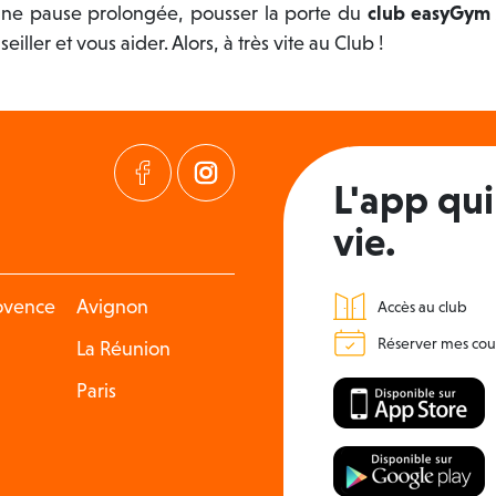
une pause prolongée, pousser la porte du
club easyGym 
ller et vous aider. Alors, à très vite au Club !
L'app qui 
vie.
rovence
Avignon
Accès au club
Réserver mes cou
La Réunion
Paris