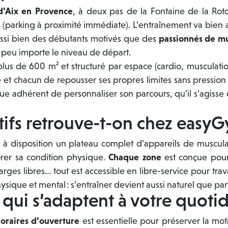
d’Aix en Provence
, à deux pas de la Fontaine de la Rot
 (parking à proximité immédiate). L’entraînement va bien
aussi bien des débutants motivés que des
passionnés de mu
, peu importe le niveau de départ.
plus de 600 m² et structuré par espace (cardio, musculati
ne et chacun de repousser ses propres limites sans pression
 adhérent de personnaliser son parcours, qu’il s’agisse 
ifs retrouve-t-on chez easyG
 à disposition un plateau complet d’appareils de muscul
rer sa condition physique.
Chaque zone
est conçue pour 
rges libres… tout est accessible en libre-service pour tra
sique et mental : s’entraîner devient aussi naturel que pa
 qui s’adaptent à votre quoti
horaires
d’ouverture
est essentielle pour préserver la mot