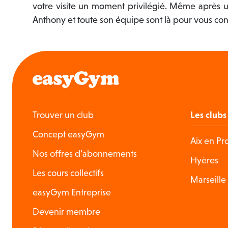
votre visite un moment privilégié. Même après 
Anthony et toute son équipe sont là pour vous consei
Trouver un club
Les clubs
Concept easyGym
Aix en P
Nos offres d’abonnements
Hyères
Les cours collectifs
Marseille
easyGym Entreprise
Devenir membre