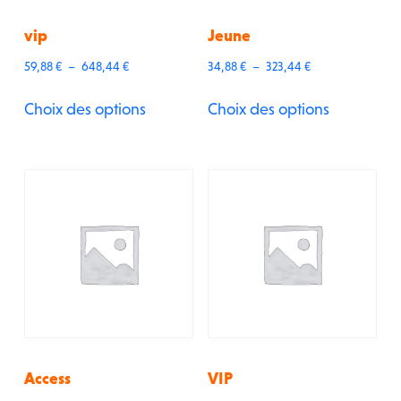
vip
Jeune
Plage
Plage
59,88
€
–
648,44
€
34,88
€
–
323,44
€
de
de
prix :
prix :
59,88 €
34,88 €
Choix des options
Choix des options
à
à
648,44 €
323,44 €
Access
VIP