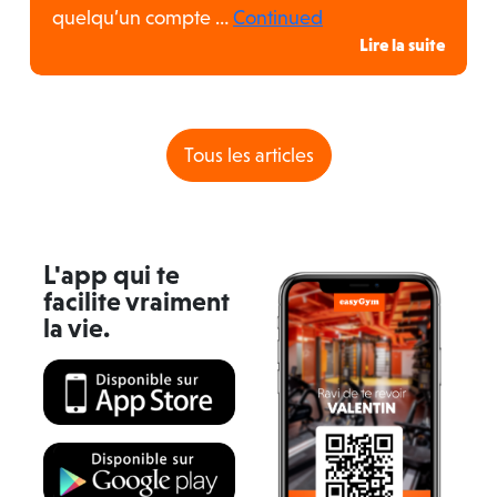
quelqu’un compte …
Continued
te
Lire la suite
Tous les articles
L'app qui te
facilite vraiment
la vie.