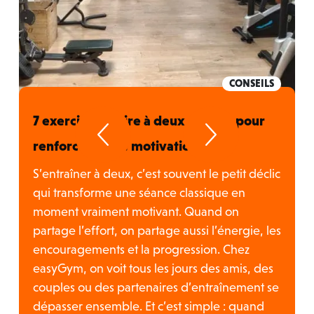
CONSEILS
7 exercices à faire à deux en salle pour
renforcer votre motivation
S’entraîner à deux, c’est souvent le petit déclic
qui transforme une séance classique en
t
moment vraiment motivant. Quand on
partage l’effort, on partage aussi l’énergie, les
encouragements et la progression. Chez
easyGym, on voit tous les jours des amis, des
couples ou des partenaires d’entraînement se
dépasser ensemble. Et c’est simple : quand