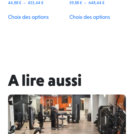
Plage
Plage
44,88
€
–
453,44
€
59,88
€
–
648,44
€
de
de
prix :
prix :
44,88 €
59,88 €
Choix des options
Choix des options
à
à
453,44 €
648,44 €
A lire aussi