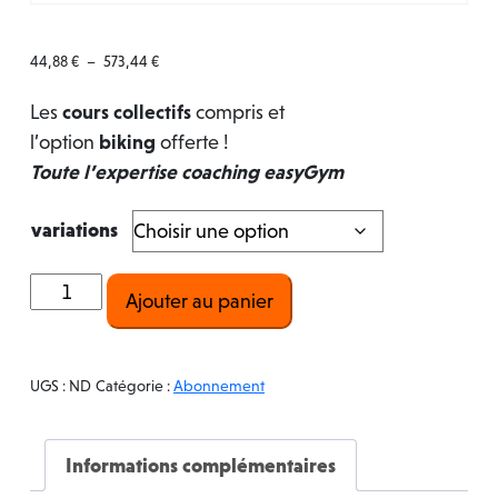
Plage
44,88
€
–
573,44
€
de
prix :
44,88 €
Les
cours collectifs
compris et
à
573,44 €
l’option
biking
offerte !
Toute l’expertise coaching easyGym
variations
quantité
Ajouter au panier
de
easy
UGS :
ND
Catégorie :
Abonnement
Informations complémentaires