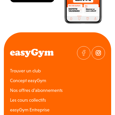
Trouver un club
Concept easyGym
Nos offres d’abonnements
Les cours collectifs
easyGym Entreprise