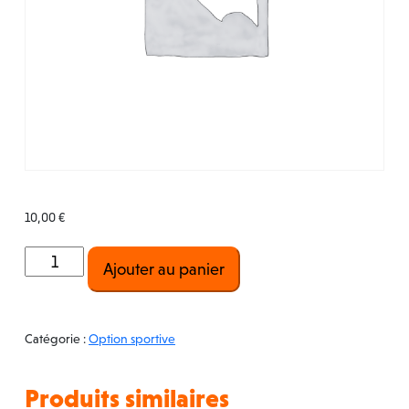
10,00
€
quantité
Ajouter au panier
de
Cardio,
musculation
Catégorie :
Option sportive
poids
libres,
Produits similaires
machines